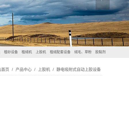
线
植砂设备
植绒机
上胶机
植绒配套设备
绒毛、草粉
胶黏剂
站首页
/
产品中心
/
上胶机
/
静电吸附式自动上胶设备