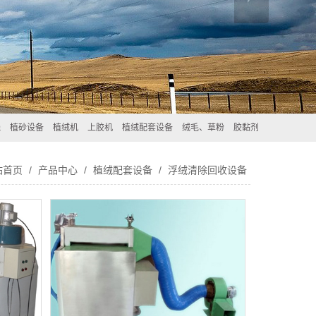
线
植砂设备
植绒机
上胶机
植绒配套设备
绒毛、草粉
胶黏剂
站首页
/
产品中心
/
植绒配套设备
/
浮绒清除回收设备