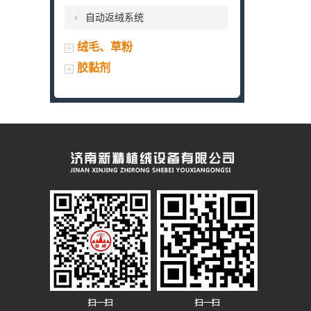
自动返绒系统
绒毛、草粉
胶黏剂